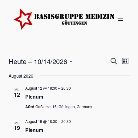
Veranstaltungen
Verans
Vera
Heute
 – 
10/14/2026
Suche
Liste
Ansi
Datum
Suche
Nav
August 2026
wählen.
und
August 12 @ 18:30
–
20:30
MI.
Ansich
12
Plenum
Naviga
AStA
Goßlerstr. 16, Göttingen, Germany
August 19 @ 18:30
–
20:30
MI.
19
Plenum